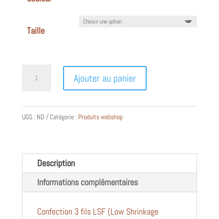
Taille
quantité
Ajouter au panier
de
SWEAT-
SHIRT
UGS :
ND
Catégorie :
Produits webshop
capuche
éco-
responsable
Description
enfant
Informations complémentaires
Confection 3 fils LSF (Low Shrinkage