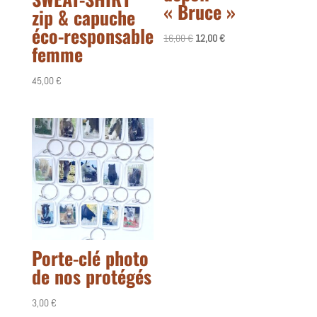
« Bruce »
zip & capuche
éco-responsable
Le
Le
16,00
€
12,00
€
femme
prix
prix
initial
actuel
45,00
€
était :
est :
16,00 €.
12,00 €.
Porte-clé photo
de nos protégés
3,00
€