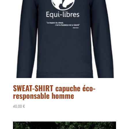
SWEAT-SHIRT capuche éco-
responsable homme
40,00
€