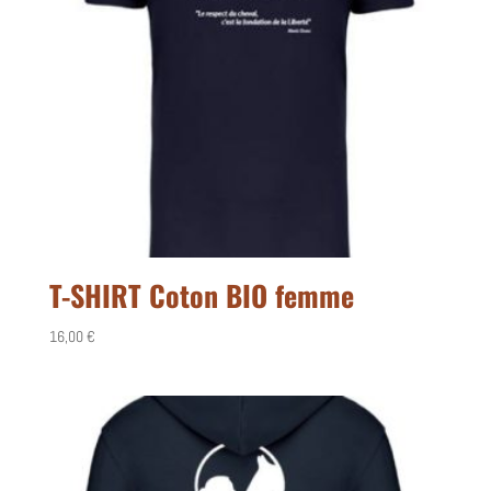
T-SHIRT Coton BIO femme
16,00
€