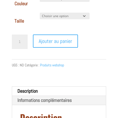
Couleur
Taille
quantité
Ajouter au panier
de
SWEAT-
SHIRT
UGS :
ND
Catégorie :
Produits webshop
zip
&
capuche
Description
éco-
Informations complémentaires
responsable
homme
Description